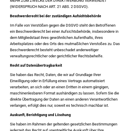
MEHR ZUM ZWECKE DER DIREKTWERBUNG VERWENDET
(WIDERSPRUCH NACH ART. 21 ABS. 2 DSGVO).
Beschwerde­recht bei der zuständigen Aufsichts­behörde
Im Falle von Verstößen gegen die DSGVO steht den Betroffenen
ein Beschwerderecht bei einer Aufsichtsbehörde, insbesondere in
dem Mitgliedstaat ihres gewöhnlichen Aufenthalts, ihres
Arbeitsplatzes oder des Orts des mutmaßlichen Verstoßes zu. Das
Beschwerderecht besteht unbeschadet anderweitiger
verwaltungsrechtlicher oder gerichtlicher Rechtsbehelfe.
Recht auf Daten­übertrag­barkeit
Sie haben das Recht, Daten, die wir auf Grundlage Ihrer
Einwilligung oder in Erfüllung eines Vertrags automatisiert
verarbeiten, an sich oder an einen Dritten in einem gängigen,
maschinenlesbaren Format aushändigen zu lassen. Sofern Sie die
direkte Übertragung der Daten an einen anderen Verantwortlichen
verlangen, erfolgt dies nur, soweit es technisch machbar ist.
Auskunft, Berichtigung und Löschung
Sie haben im Rahmen der geltenden gesetzlichen Bestimmungen
jederzeit das Recht auf unentgeltliche Auskunft über Ihre