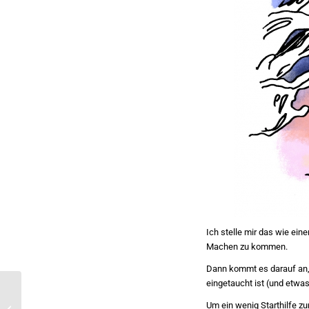
Ich stelle mir das wie ein
Machen zu kommen.
Dann kommt es darauf an, 
eingetaucht ist (und etwas
Wie man die stinkenden
Um ein wenig Starthilfe z
Fische von der To-Do-