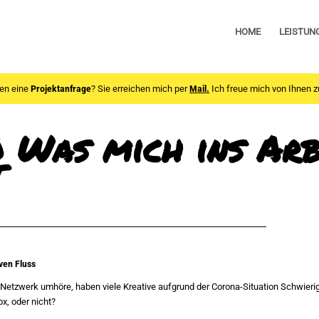
HOME
LEISTUN
en eine
Projektanfrage
? Sie erreichen mich per
Mail.
Ich freue mich von Ihnen z
0 Was mich ins Arb
t
ven Fluss
etzwerk umhöre, haben viele Kreative aufgrund der Corona-Situation Schwierigk
x, oder nicht?